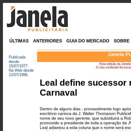
ÚLTIMAS
ANTERIORES
GUIA DO MERCADO
SOBRE
Janela Pu
Publicada
desde
Esta edição da Janela P
15/07/1977.
O seu conteúdo foi escan
Na Web desde
12/07/1996.
Leal define sucessor
Carnaval
Dentro de alguns dias - provavelmente logo após
escritório carioca da J. Walter Thompson Publici
nome de seu novo gerente, que substituirá a Rob
promovido a presidente de toda a operação da J
Leal adiantou a esta coluna que o nome será esc