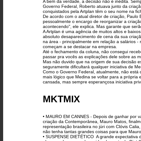
A bem da verdade, a decisão não é inédita. Se
Governo Federal, Roberto atuava junto da criaçã
conquistados pela Artplan têm o seu nome na fich
De acordo com o atual diretor de criação, Paulo 
pessoalmente o encargo de reorganizar a criaçã
acontecendo", ele explica. Mas garante que ser
A Artplan é uma agência de muitos altos e bai
absoluto desaparecimento de cena da sua criação
na área - principalmente em relação a salários - 
começam a se destacar na empresa.
Até o fechamento da coluna, não consegui recebe
passar pra vocês as explicações dele sobre as m
Mas não duvido que na origem de sua decisão es
seguramente dificultará qualquer iniciativa de M
Como o Governo Federal, atualmente, não está 
mais lógico que Medina se voltar para a própria
cansada, mas sempre esperançosa iniciativa pri
MKTMIX
• MAURO EM CANNES - Depois de ganhar por vária
criação da Contemporânea, Mauro Matos, finalmen
representação brasileira no júri com Clóvis Cali
não tenha tantas grandes coisas para que Mauro
• SUSPENSE DIETÉTICO ­ A grande expectativa do