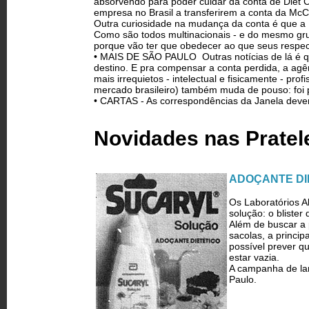
absorvendo para poder cuidar da conta de Diet 
empresa no Brasil a transferirem a conta da McCa
Outra curiosidade na mudança da conta é que a Li
Como são todos multinacionais - e do mesmo grup
porque vão ter que obedecer ao que seus respect
• MAIS DE SÃO PAULO ­ Outras notícias de lá é
destino. E pra compensar a conta perdida, a agê
mais irrequietos - intelectual e fisicamente - pro
mercado brasileiro) também muda de pouso: foi 
• CARTAS - As correspondências da Janela devem
Novidades nas Pratele
ADOÇANTE DI
Os Laboratórios A
solução: o blister
Além de buscar a 
sacolas, a princi
possível prever qu
estar vazia.
A campanha de lan
Paulo.