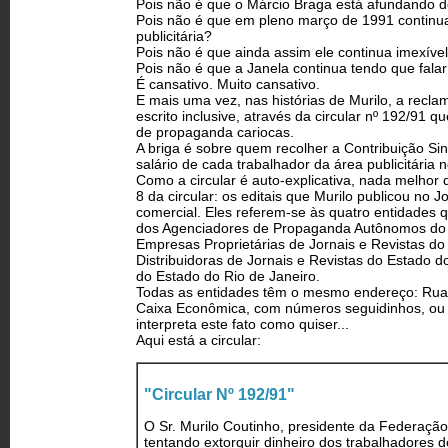
Pois não é que o Márcio Braga está afundando d
Pois não é que em pleno março de 1991 continua
publicitária?
Pois não é que ainda assim ele continua imexível
Pois não é que a Janela continua tendo que falar 
É cansativo. Muito cansativo.
E mais uma vez, nas histórias de Murilo, a recla
escrito inclusive, através da circular nº 192/91 
de propaganda cariocas.
A briga é sobre quem recolher a Contribuição Si
salário de cada trabalhador da área publicitária n
Como a circular é auto-explicativa, nada melhor q
8 da circular: os editais que Murilo publicou no
comercial. Eles referem-se às quatro entidades 
dos Agenciadores de Propaganda Autônomos do E
Empresas Proprietárias de Jornais e Revistas d
Distribuidoras de Jornais e Revistas do Estado
do Estado do Rio de Janeiro.
Todas as entidades têm o mesmo endereço: Rua 
Caixa Econômica, com números seguidinhos, ou se
interpreta este fato como quiser...
Aqui está a circular:
"Circular Nº 192/91"
O Sr. Murilo Coutinho, presidente da Federação
tentando extorquir dinheiro dos trabalhadores 