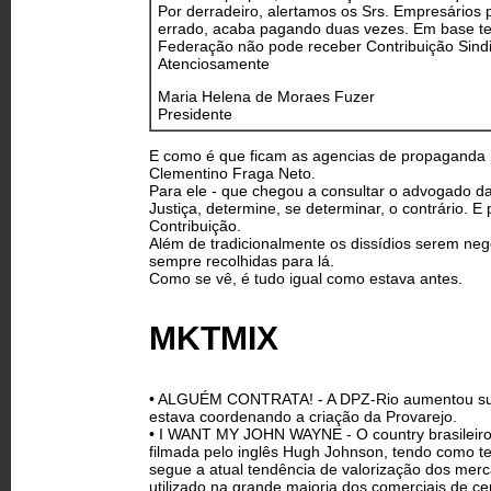
Por derradeiro, alertamos os Srs. Empresários
errado, acaba pagando duas vezes. Em base terri
Federação não pode receber Contribuição Sindic
Atenciosamente
Maria Helena de Moraes Fuzer
Presidente
E como é que ficam as agencias de propaganda ne
Clementino Fraga Neto.
Para ele - que chegou a consultar o advogado da
Justiça, determine, se determinar, o contrário. E 
Contribuição.
Além de tradicionalmente os dissídios serem neg
sempre recolhidas para lá.
Como se vê, é tudo igual como estava antes.
MKTMIX
• ALGUÉM CONTRATA! - A DPZ-Rio aumentou sua c
estava coordenando a criação da Provarejo.
• I WANT MY JOHN WAYNE - O country brasileiro a
filmada pelo inglês Hugh Johnson, tendo como te
segue a atual tendência de valorização dos merc
utilizado na grande maioria dos comerciais de ce