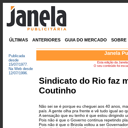
ÚLTIMAS
ANTERIORES
GUIA DO MERCADO
SOBRE
Janela Pu
Publicada
desde
Esta edição da Janela P
15/07/1977.
O seu conteúdo foi escan
Na Web desde
12/07/1996.
Sindicato do Rio faz 
Coutinho
Não sei se é porque eu cheguei aos 40 anos, ma
país. A gente olha pra frente e vê tudo igual ao q
A sensação que eu tenho é que estou dirigindo 
Pois não é que o Governo continua repetindo pla
Pois não é que o Brizola voltou a ser Governador