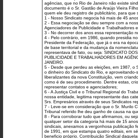
agências, que no Rio de Janeiro não existe sin
documento é o Sr. Gastão de Araújo Vieira Filho
quem ele deu registro de publicitário, para qu
1 - Nosso Sindicato negocia há mais de 45 ano
2 - Essa negociação se deu sempre com a nossa
Agenciadores de Publicidade e Trabalhadores 
3 - No decorrer dos anos essa representação nu
4 - Pelo contrário, em 1986, quando presidia nos
Presidente da Federação, que já o era na époc
de base territorial e da mudança da nomenclatu
representava de fato, ou seja: SINDICATO 
PUBLICIDADE E TRABALHADORES EM AGÊNC
JANEIRO.
5 - Desde que perdeu as eleições, em 1987, o 
o dinheiro do Sindicato do Rio, e aproveitando-
liberalizantes da nova Constituição, vem criand
como é de seu procedimento. Dentre estas, cri
representar contatos e agenciadores;
6 - A Justiça Civil e o Tribunal Regional do Tr
nossa entidade, legitima representante das cat
Srs. Empresários através de seus Sindicatos re
7 - Leve-se em consideração que o Sr. Murilo C
Tribunal referido lhe deu ganho de causa na qu
8 - Para corroborar tudo que afirmamos, ou sej
qualquer setor da categoria há mais de 15 ano
sindicais, anexamos a vergonhosa publicação f
de 1991, em que estampa quatro editais, em sé
beneficio próprio, Contribuição Sindical daquela