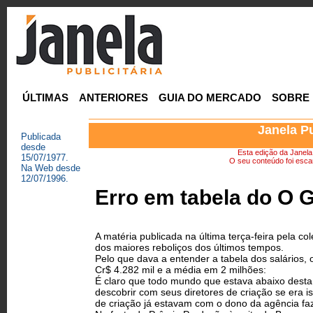
ÚLTIMAS
ANTERIORES
GUIA DO MERCADO
SOBRE
Janela Pu
Publicada
desde
Esta edição da Janela P
15/07/1977.
O seu conteúdo foi escan
Na Web desde
12/07/1996.
Erro em tabela do O G
A matéria publicada na última terça-feira pela c
dos maiores reboliços dos últimos tempos.
Pelo que dava a entender a tabela dos salários,
Cr$ 4.282 mil e a média em 2 milhões:
É claro que todo mundo que estava abaixo desta 
descobrir com seus diretores de criação se era i
de criação já estavam com o dono da agência f