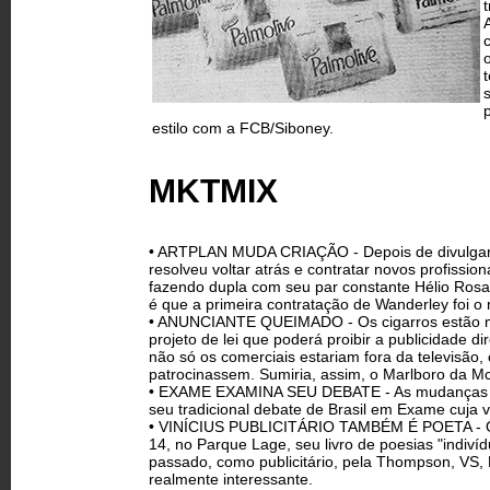
t
estilo com a FCB/Siboney.
MKTMIX
• ARTPLAN MUDA CRIAÇÃO - Depois de divulgar 
resolveu voltar atrás e contratar novos profissi
fazendo dupla com seu par constante Hélio Ros
é que a primeira contratação de Wanderley foi o
• ANUNCIANTE QUEIMADO - Os cigarros estão 
projeto de lei que poderá proibir a publicidade d
não só os comerciais estariam fora da televisão
patrocinassem. Sumiria, assim, o Marlboro da Mc
• EXAME EXAMINA SEU DEBATE - As mudanças oco
seu tradicional debate de Brasil em Exame cuja v
• VINÍCIUS PUBLICITÁRIO TAMBÉM É POETA - O dir
14, no Parque Lage, seu livro de poesias "indivíd
passado, como publicitário, pela Thompson, VS
realmente interessante.