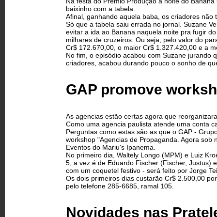
Na festa do Prêmio Produção à noite do Banana 
baixinho com a tabela.
Afinal, ganhando aquela baba, os criadores não 
Só que a tabela saiu errada no jornal. Suzane Ve
evitar a ida ao Banana naquela noite pra fugir 
milhares de cruzeiros. Ou seja, pelo valor do pa
Cr$ 172.670,00, o maior Cr$ 1.327.420,00 e a mé
No fim, o episódio acabou com Suzane jurando que
criadores, acabou durando pouco o sonho de qu
GAP promove worksho
As agencias estão certas agora que reorganizara
Como uma agencia paulista atende uma conta c
Perguntas como estas são as que o GAP - Grupo
workshop "Agencias de Propaganda. Agora sob no
Eventos do Mariu's Ipanema.
No primeiro dia, Waltely Longo (MPM) e Luiz Kro
5, a vez é de Eduardo Fischer (Fischer, Justus) 
com um coquetel festivo - será feito por Jorge
Os dois primeiros dias custarão Cr$ 2.500,00 por
pelo telefone 285-6685, ramal 105.
Novidades nas Pratel