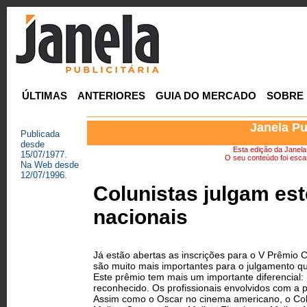
ÚLTIMAS
ANTERIORES
GUIA DO MERCADO
SOBRE
Janela Pu
Publicada
desde
Esta edição da Janela P
15/07/1977.
O seu conteúdo foi escan
Na Web desde
12/07/1996.
Colunistas julgam es
nacionais
Já estão abertas as inscrições para o V Prêmio 
são muito mais importantes para o julgamento q
Este prêmio tem mais um importante diferencial:
reconhecido. Os profissionais envolvidos com a
Assim como o Oscar no cinema americano, o Col