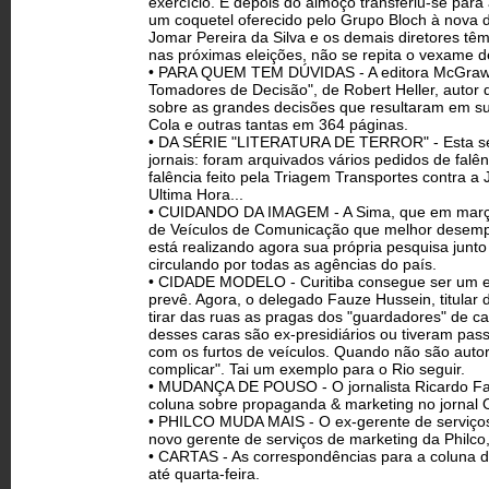
exercício. E depois do almoço transferiu-se par
um coquetel oferecido pelo Grupo Bloch à nova d
Jomar Pereira da Silva e os demais diretores tê
nas próximas eleições, não se repita o vexame d
• PARA QUEM TEM DÚVIDAS - A editora McGraw-Hil
Tomadores de Decisão", de Robert Heller, autor
sobre as grandes decisões que resultaram em suc
Cola e outras tantas em 364 páginas.
• DA SÉRIE "LITERATURA DE TERROR" - Esta sem
jornais: foram arquivados vários pedidos de falê
falência feito pela Triagem Transportes contra 
Ultima Hora...
• CUIDANDO DA IMAGEM - A Sima, que em março
de Veículos de Comunicação que melhor desemp
está realizando agora sua própria pesquisa junto
circulando por todas as agências do país.
• CIDADE MODELO - Curitiba consegue ser um ex
prevê. Agora, o delegado Fauze Hussein, titular 
tirar das ruas as pragas dos "guardadores" de c
desses caras são ex-presidiários ou tiveram pass
com os furtos de veículos. Quando não são aut
complicar". Tai um exemplo para o Rio seguir.
• MUDANÇA DE POUSO - O jornalista Ricardo Faria,
coluna sobre propaganda & marketing no jornal O
• PHILCO MUDA MAIS - O ex-gerente de serviços 
novo gerente de serviços de marketing da Philc
• CARTAS - As correspondências para a coluna d
até quarta-feira.