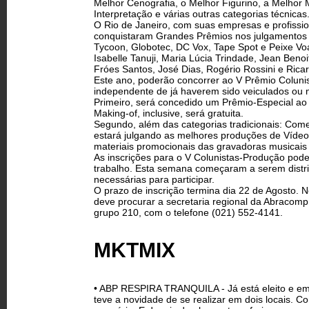
Melhor Cenografia, o Melhor Figurino, a Melhor 
Interpretação e várias outras categorias técnicas
O Rio de Janeiro, com suas empresas e profissio
conquistaram Grandes Prêmios nos julgamentos a
Tycoon, Globotec, DC Vox, Tape Spot e Peixe Voa
Isabelle Tanuji, Maria Lúcia Trindade, Jean Beno
Fróes Santos, José Dias, Rogério Rossini e Ricard
Este ano, poderão concorrer ao V Prêmio Coluni
independente de já haverem sido veiculados ou n
Primeiro, será concedido um Prêmio-Especial ao 
Making-of, inclusive, será gratuita.
Segundo, além das categorias tradicionais: Come
estará julgando as melhores produções de Vídeoc
materiais promocionais das gravadoras musicais 
As inscrições para o V Colunistas-Produção pode
trabalho. Esta semana começaram a serem distri
necessárias para participar.
O prazo de inscrição termina dia 22 de Agosto. N
deve procurar a secretaria regional da Abracom
grupo 210, com o telefone (021) 552-4141.
MKTMIX
• ABP RESPIRA TRANQUILA - Já está eleito e emp
teve a novidade de se realizar em dois locais. C