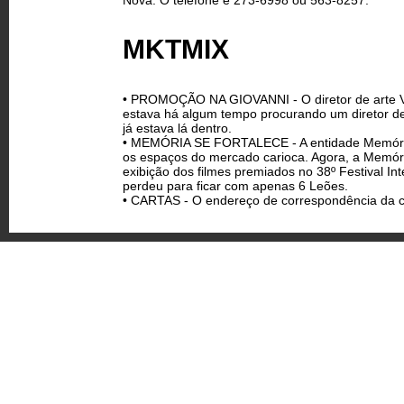
Nova. O telefone é 273-6998 ou 563-8257.
MKTMIX
• PROMOÇÃO NA GIOVANNI - O diretor de arte Vic
estava há algum tempo procurando um diretor de
já estava lá dentro.
• MEMÓRIA SE FORTALECE - A entidade Memória d
os espaços do mercado carioca. Agora, a Memória
exibição dos filmes premiados no 38º Festival In
perdeu para ficar com apenas 6 Leões.
• CARTAS - O endereço de correspondência da c