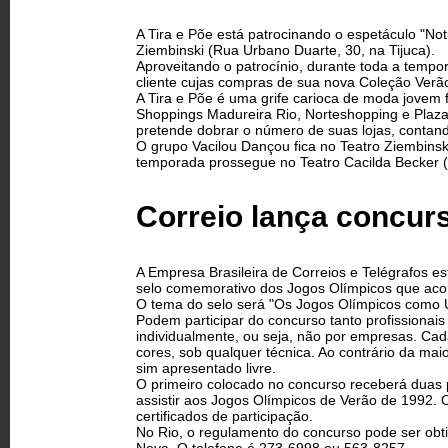
A Tira e Põe está patrocinando o espetáculo "No
Ziembinski (Rua Urbano Duarte, 30, na Tijuca).
Aproveitando o patrocínio, durante toda a tempo
cliente cujas compras de sua nova Coleção Verã
A Tira e Põe é uma grife carioca de moda jovem 
Shoppings Madureira Rio, Norteshopping e Plaza S
pretende dobrar o número de suas lojas, contando
O grupo Vacilou Dançou fica no Teatro Ziembins
temporada prossegue no Teatro Cacilda Becker (
Correio lança concurs
A Empresa Brasileira de Correios e Telégrafos e
selo comemorativo dos Jogos Olímpicos que aco
O tema do selo será "Os Jogos Olímpicos como Un
Podem participar do concurso tanto profissiona
individualmente, ou seja, não por empresas. Ca
cores, sob qualquer técnica. Ao contrário da ma
sim apresentado livre.
O primeiro colocado no concurso receberá duas p
assistir aos Jogos Olímpicos de Verão de 1992. 
certificados de participação.
No Rio, o regulamento do concurso pode ser obti