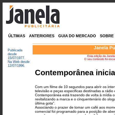
ÚLTIMAS
ANTERIORES
GUIA DO MERCADO
SOBRE
Janela Pu
Publicada
desde
Esta edição da Janela P
15/07/1977.
O seu conteúdo foi escan
Na Web desde
12/07/1996.
Contemporânea inici
Com um filme de 10 segundos para abrir os inte
televisão e peças especificas destinadas a rádio e
Contemporânea está trazendo de volta à mídia o
revitalizando a marca e o cinquentenário do slo
última gota".
Associando o prazer de tomar um café aos mome
comercial foi programado para a posição de aber