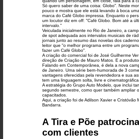
quando um personagem, em close, fala para a câ
Só quero saber de uma coisa: Globo". Neste m
pouco e mostra que ele está levando à boca uma
marca do Café Globo impressa. Enquanto o pers
um locutor diz em off: "Café Globo. Bom até a úl
intervalo."
Veiculada inicialmente no Rio de Janeiro, a cam
de spot adequada aos intervalos musicais de rá
jornais junto ao resumo das novelas dos cadern
leitor que "o melhor programa entre um programa 
fazer um Café Globo".
A criação do comercial foi de José Guilherme V
direção de Criação de Mauro Matos. E a produtor
Falando em Contemporânea, é dela a nova camp
de Janeiro. Uma série bem-humorada de 3 comer
vantagens oferecidas pela revendedora e sua ass
tem uma linguagem solta, livre e cinematográfica.
A estratégia do Grupo Auto Modelo, que inclui t
segundo semestre, como quer também ampliar o
capacitados.
Aqui, a criação foi de Adilson Xavier e Cristóvã
Bandarra.
A Tira e Põe patrocin
com clientes