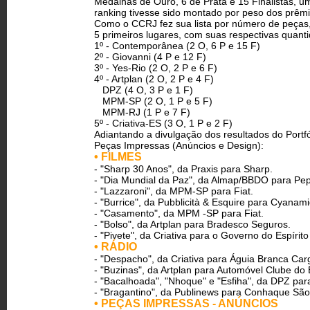
Medalhas de Ouro, 6 de Prata e 15 Finalistas, 
ranking tivesse sido montado por peso dos prêm
Como o CCRJ fez sua lista por número de peças, 
5 primeiros lugares, com suas respectivas quanti
1º - Contemporânea (2 O, 6 P e 15 F)
2º - Giovanni (4 P e 12 F)
3º - Yes-Rio (2 O, 2 P e 6 F)
4º - Artplan (2 O, 2 P e 4 F)
DPZ (4 O, 3 P e 1 F)
MPM-SP (2 O, 1 P e 5 F)
MPM-RJ (1 P e 7 F)
5º - Criativa-ES (3 O, 1 P e 2 F)
Adiantando a divulgação dos resultados do Portf
Peças Impressas (Anúncios e Design):
• FILMES
- "Sharp 30 Anos", da Praxis para Sharp.
- "Dia Mundial da Paz", da Almap/BBDO para Pep
- "Lazzaroni", da MPM-SP para Fiat.
- "Burrice", da Pubblicità & Esquire para Cyanami
- "Casamento", da MPM -SP para Fiat.
- "Bolso", da Artplan para Bradesco Seguros.
- "Pivete", da Criativa para o Governo do Espírito
• RÁDIO
- "Despacho", da Criativa para Águia Branca Car
- "Buzinas", da Artplan para Automóvel Clube do B
- "Bacalhoada", "Nhoque" e "Esfiha", da DPZ para
- "Bragantino", da Publinews para Conhaque São
• PEÇAS IMPRESSAS - ANÚNCIOS