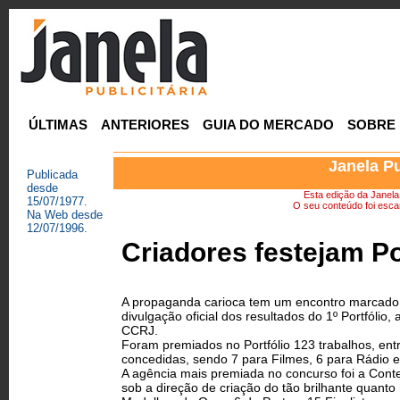
ÚLTIMAS
ANTERIORES
GUIA DO MERCADO
SOBRE
Janela Pu
Publicada
desde
Esta edição da Janela P
15/07/1977.
O seu conteúdo foi escan
Na Web desde
12/07/1996.
Criadores festejam P
A propaganda carioca tem um encontro marcado 
divulgação oficial dos resultados do 1º Portfóli
CCRJ.
Foram premiados no Portfólio 123 trabalhos, ent
concedidas, sendo 7 para Filmes, 6 para Rádio 
A agência mais premiada no concurso foi a Cont
sob a direção de criação do tão brilhante quan