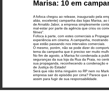
Marisa: 10 em campa
A fofoca chegou ao release, inaugurado pela em
aliás, excelente) campanha das lojas Marisa, ao 
de Arnaldo Jabor, a empresa simplesmente conta 
mal-estar por parte da agência que criou os come
filmes".
Fofoca à parte, com estes comerciais a Propaga
experiência em cinema. A campanha, mostrando um
que estão passando nos intervalos comerciais.
O mesmo, porém, não se pode dizer do comporta
tema da campanha que é preciso ser muito mulhe
No fim de agosto, a Marisa foi condenada a publ
seguranças da sua loja da Rua da Praia, no cent
sua propaganda, reconhecendo a condenação e fa
de Justiça do Estado!
Será que não tinha ninguém no RP nem no Market
empresa sair do episódio por cima? Parece que n
assim para fugir de sua responsabilidade.