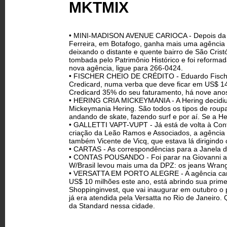
MKTMIX
• MINI-MADISON AVENUE CARIOCA - Depois da F
Ferreira, em Botafogo, ganha mais uma agência
deixando o distante e quente bairro de São Crist
tombada pelo Patrimônio Histórico e foi reforma
nova agência, ligue para 266-0424.
• FISCHER CHEIO DE CRÉDITO - Eduardo Fischer 
Credicard, numa verba que deve ficar em US$ 1
Credicard 35% do seu faturamento, há nove ano
• HERING CRIA MICKEYMANIA - A Hering decidiu 
Mickeymania Hering. São todos os tipos de roupa
andando de skate, fazendo surf e por aí. Se a Her
• GALLETTI VAPT-VUPT - Já está de volta à Conte
criação da Leão Ramos e Associados, a agência
também Vicente de Vicq, que estava lá dirigindo
• CARTAS - As correspondências para a Janela d
• CONTAS POUSANDO - Foi parar na Giovanni a c
W/Brasil levou mais uma da DPZ: os jeans Wrangl
• VERSATTA EM PORTO ALEGRE - A agência cario
US$ 10 milhões este ano, está abrindo sua primeir
Shoppinginvest, que vai inaugurar em outubro o 
já era atendida pela Versatta no Rio de Janeiro. 
da Standard nessa cidade.