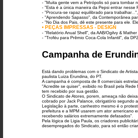
- "Muita gente vem a Petrópolis só para tomba
- "Esta é a única maneira da Pepsi entrar nesse
- "Procura-se rapaz equilibrado para trabalhar...
- "Aprendendo Sapasso", da Contemporânea pa
- "No Dia dos Pais, dê este presente para ele. Ele
• PEÇAS IMPRESSAS - DESIGN
- "Relatório Anual Shell", da AAB/Ogilvy & Mather
- "Troféu para Prêmio Coca-Cola Infantil", da D
Campanha de Erundina 
Está dando problemas com o Sindicato de Artist
paulista Luiza Erundina, do PT.
A campanha é composta de 8 comerciais estrela
"Acredite se quiser", exibido no Brasil pela Red
tem recebido por sua gestão.
O Sindicato de Atores, porem, ameaça não deixar
cobrado por Jack Palance, obrigatório segundo a
Legislação à parte, canhestro mesmo é o protest
prefeitura e a MPM usarem um ator americano en
recebendo salários extremamente defasados".
Pela lógica de Ligia Paula, os criadores publicit
desempregados do Sindicato, para só então cri