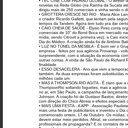
• TEC CINE COM PADRÃO GLOBAL - O diretor de c
novelas na Rede Globo (na Rainha da Sucata até eu
dirigiu mais de 250 comerciais e vinha sendo o d
• GROTTERA CRESCE NO RIO - Maria Alice Langon
o criador Ricardo Galletti, que tentam pela seg
tempos da Tandem. Agora tem tudo pra dar certo. 
• CAIO CHEIA DE SAÚDE - Elysio Pires conta org
comerciais de 10" do Bond Boca em mercado nacio
mídia, sendo Citrovit a primeira vez), a Caio in
Dia do Médico. A criação ainda foi de Antônio Bat
• LUZ NO TÚNEL DA MESBLA - É bom ver o Grupo
empresa - feitos por sua agência Provarejo - vol
surpreendente, com a situação da economia como
outras contas. A vinda de São Paulo de Richard 
finalidade.
• ESSO DESACELERA - Ano que vem a temporada 
também. As duas empresas foram substituídas no 
milhões cada um.
• MAS A THOMPSON-RIO AGITA - É claro que a a
Thompson­Rio soltando foguetes, mas a agência 
no ar, em São Paulo, a campanha de lançamento 
Johnson. A criação foi de Gustavo Bastos, direto
com direção do Chico Abreia e efeitos especiais
• MAIS UMA FESTA - A APP - Associação Paulist
mais uma festa de publicitários e inventou o Dia 
comemorado ontem, 17 de Outubro. Os mídias, q
devem estar meio perdidos. Afinal, se comemora
profissionais de propaganda? E os contatos de v