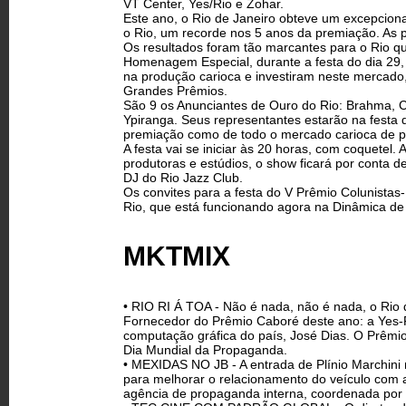
VT Center, Yes/Rio e Zohar.
Este ano, o Rio de Janeiro obteve um excepciona
o Rio, um recorde nos 5 anos da premiação. As p
Os resultados foram tão marcantes para o Rio q
Homenagem Especial, durante a festa do dia 29, 
na produção carioca e investiram neste mercado
Grandes Prêmios.
São 9 os Anunciantes de Ouro do Rio: Brahma, Ci
Ypiranga. Seus representantes estarão na festa
premiação como de todo o mercado carioca de p
A festa vai se iniciar às 20 horas, com coquete
produtoras e estúdios, o show ficará por conta 
DJ do Rio Jazz Club.
Os convites para a festa do V Prêmio Colunistas
Rio, que está funcionando agora na Dinâmica de
MKTMIX
• RIO RI Á TOA - Não é nada, não é nada, o Rio 
Fornecedor do Prêmio Caboré deste ano: a Yes-Ri
computação gráfica do país, José Dias. O Prêmi
Dia Mundial da Propaganda.
• MEXIDAS NO JB - A entrada de Plínio Marchini n
para melhorar o relacionamento do veículo com a
agência de propaganda interna, coordenada por 