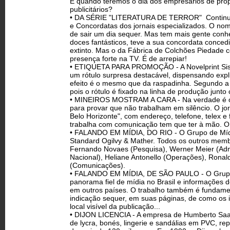
E quando teremos o dia dos empresários de prop
publicitários?
• DA SÉRIE "LITERATURA DE TERROR" ­ Continua 
e Concordatas dos jornais especializados. O n
de sair um dia sequer. Mas tem mais gente conhe
doces fantásticos, teve a sua concordata concedi
extinto. Mas o da Fábrica de Colchões Piedade 
presença forte na TV. É de arrepiar!
• ETIQUETA PARA PROMOÇÃO - A Novelprint Sist
um rótulo surpresa destacável, dispensando expl
efeito é o mesmo que da raspadinha. Segundo a N
pois o rótulo é fixado na linha de produção junt
• MINEIROS MOSTRAM A CARA - Na verdade é o jo
para provar que não trabalham em silêncio. O jo
Belo Horizonte", com endereço, telefone, telex 
trabalha com comunicação tem que ter à mão. O 
• FALANDO EM MÍDIA, DO RIO - O Grupo de Mídia
Standard Ogilvy & Mather. Todos os outros memb
Fernando Novaes (Pesquisa), Werner Meier (Admin
Nacional), Heliane Antonello (Operações), Rona
(Comunicações).
• FALANDO EM MÍDIA, DE SÃO PAULO - O Grupo d
panorama fiel de mídia no Brasil e informações
em outros países. O trabalho também é fundam
indicação sequer, em suas páginas, de como os 
local visível da publicação...
• DIJON LICENCIA - A empresa de Humberto Saad 
de lycra, bonés, lingerie e sandálias em PVC, 