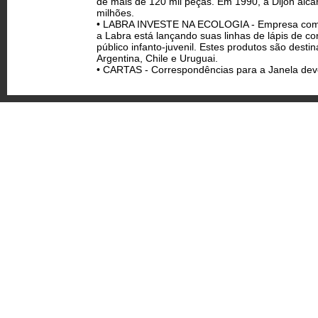
de mais de 120 mil peças. Em 1990, a Dijon alc
milhões.
• LABRA INVESTE NA ECOLOGIA - Empresa com 1
a Labra está lançando suas linhas de lápis de co
público infanto-juvenil. Estes produtos são dest
Argentina, Chile e Uruguai.
• CARTAS - Correspondências para a Janela deve