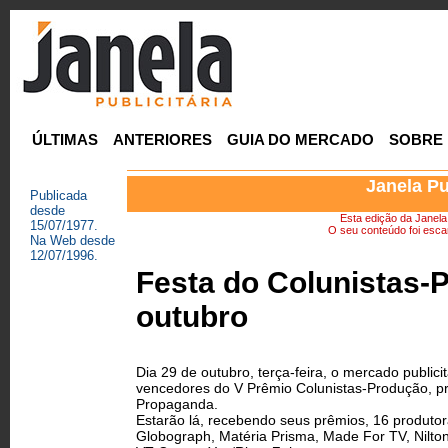
ÚLTIMAS
ANTERIORES
GUIA DO MERCADO
SOBRE
Janela Pu
Publicada
desde
Esta edição da Janela P
15/07/1977.
O seu conteúdo foi escan
Na Web desde
12/07/1996.
Festa do Colunistas-P
outubro
Dia 29 de outubro, terça-feira, o mercado public
vencedores do V Prêmio Colunistas-Produção, pr
Propaganda.
Estarão lá, recebendo seus prêmios, 16 produtora
Globograph, Matéria Prisma, Made For TV, Nilton