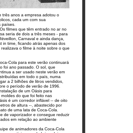
e três anos a empresa adotou o
úblicos, cada um com sua
 países.
 Os filmes que têm entrado no ar no
a seria de dois a três meses - para
éveillon, Carnaval e ainda dança,
t in time, ficando atrás apenas dos
realizava o filme à noite sobre o que
ca-Cola para este verão continuará
 foi ano passado. O sol, que
tinua a ser usado neste verão em
istribuídas em todo o país, numa
ar a 2 bilhões de litros vendidos,
re o período de verão de 1996.
nstalação de um Oásis para
 moldes do que foi feito nas
sis é um corredor inflável -- de oito
etros de altura --, abastecido por
ato de uma lata de Coca-Cola.
 de vaporizador e consegue reduzir
grados em relação ao ambiente
quipe de animadores da Coca-Cola