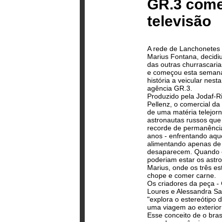
GR.3 começ
televisão
A rede de Lanchonetes 
Marius Fontana, decidiu
das outras churrascari
e começou esta semana
história a veicular nest
agência GR.3.
Produzido pela Jodaf-Ri
Pellenz, o comercial d
de uma matéria telejorn
astronautas russos que
recorde de permanência
anos - enfrentando aqu
alimentando apenas de 
desaparecem. Quando o
poderiam estar os astro
Marius, onde os três es
chope e comer carne.
Os criadores da peça 
Loures e Alessandra Sa
"explora o estereótipo d
uma viagem ao exterior
Esse conceito de o bra