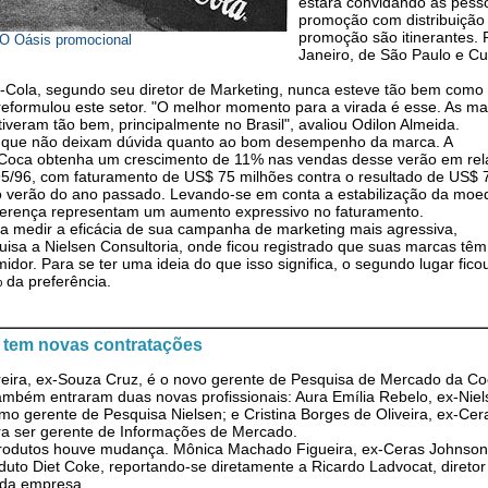
estará convidando as pesso
promoção com distribuição 
promoção são itinerantes. 
O Oásis promocional
Janeiro, de São Paulo e Cur
Cola, segundo seu diretor de Marketing, nunca esteve tão bem como
eformulou este setor. "O melhor momento para a virada é esse. As m
veram tão bem, principalmente no Brasil", avaliou Odilon Almeida.
 que não deixam dúvida quanto ao bom desempenho da marca. A
a Coca obtenha um crescimento de 11% nas vendas desse verão em re
/96, com faturamento de US$ 75 milhões contra o resultado de US$ 
 verão do ano passado. Levando-se em conta a estabilização da moe
ferença representam um aumento expressivo no faturamento.
ra medir a eficácia de sua campanha de marketing mais agressiva,
a a Nielsen Consultoria, onde ficou registrado que suas marcas tê
idor. Para se ter uma ideia do que isso significa, o segundo lugar fic
 da preferência.
 tem novas contratações
reira, ex-Souza Cruz, é o novo gerente de Pesquisa de Mercado da Co
ambém entraram duas novas profissionais: Aura Emília Rebelo, ex-Nie
mo gerente de Pesquisa Nielsen; e Cristina Borges de Oliveira, ex-Cer
ara ser gerente de Informações de Mercado.
odutos houve mudança. Mônica Machado Figueira, ex-Ceras Johnson
duto Diet Coke, reportando-se diretamente a Ricardo Ladvocat, diretor
 da empresa.