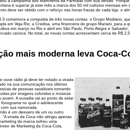
diou a campanha dos Mamíferos da Parmalat com sua versão "Porque 
ontana é superar já este mês a marca dos 50 mil rodízios mensais em 
nto deve ser obtido com o reforço nas horas fracas de cada loja: o a
.3 comemora a conquista de três novas contas: o Grupo Modiano, que 
la em Veja Rio; a Credisa, uma financeira do grupo Mariani, para a 
utbus em março no Rio e abril em São Paulo, Porto Alegre e Salvador;
ercado carioca. No total, as novas contas acrescentam cerca de R$ 2,5
ão mais moderna leva Coca-Co
e ouve rádio já deve ter notado a virada
ado na sua comunicação nos últimos
ássicas de pessoas saudáveis tomando
tuídas por imagens coloridas e músicas
 jovem. A ousadia vai ao ponto de estar
 fonograma no qual o adolescente
ar com sua namorada.
não é um desvairo de um ou outro
o. "A virada da Coca não atingiu apenas
marketing da marca sofreu uma
diretor de Marketing da Coca-Cola,