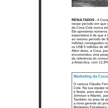
RESULTADOS -
A Coca-
nesse período em que r
da Coca-Cola nunca esti
Ele apresenta números
expectativa é de que 
ao mesmo período de 95
milhões conseguidos no
os US$ 5 milhões de di
Além disso, a Coca, pa
encomendou uma pesquis
da referência do consum
a Antarctica, com 12,8%
Marketing da Coca
O carioca Cláudio Fer
Cola. Na sua equipe t
e Ibope, para atuar co
Johnson e Atlantic, p
Também na área de pr
a nova gerente do pro
Marketing Estratégico