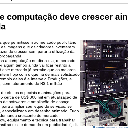
e computação deve crescer ain
da
 que permitissem ao mercado publicitário
s as imagens que os criadores inventaram
azendo crescer sem parar a utilização da
 propaganda.
 usa a computação no dia-a-dia, o mercado
r algum tempo ainda vai ficar restrito à
só este mercado já permite que as maiores
ontem hoje com o que há de mais sofisticado
mplo delas é a Intervalo Produções, a
o, com faturamento de R$ 1 milhão
ra de efeitos especiais e animações para
 95 cerca de US$ 300 mil em atualização de
o de softwares e ampliação de espaço
, para ampliar seu leque de serviços, se
1, especializada em desenho animado. Tudo
a demanda crescente do mercado.
w, equipamento e técnica para trabalhar
sil só existe demanda em publicidade", diz
Barreto aposta no cr