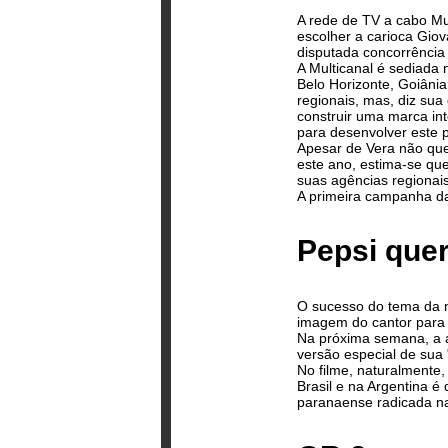
A rede de TV a cabo Mu
escolher a carioca Gio
disputada concorrência
A Multicanal é sediada 
Belo Horizonte, Goiâni
regionais, mas, diz sua
construir uma marca in
para desenvolver este p
Apesar de Vera não quer
este ano, estima-se que
suas agências regionais
A primeira campanha da 
Pepsi que
O sucesso do tema da n
imagem do cantor para p
Na próxima semana, a a
versão especial de sua 
No filme, naturalmente
Brasil e na Argentina 
paranaense radicada na