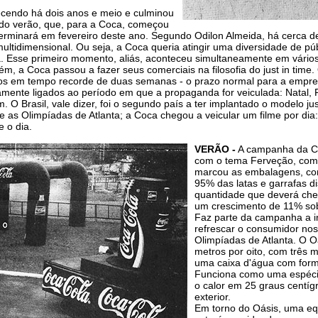
cendo há dois anos e meio e culminou
do verão, que, para a Coca, começou
rminará em fevereiro deste ano. Segundo Odilon Almeida, há cerca d
ultidimensional. Ou seja, a Coca queria atingir uma diversidade de p
. Esse primeiro momento, aliás, aconteceu simultaneamente em vários
m, a Coca passou a fazer seus comerciais na filosofia do just in time.
ados em tempo recorde de duas semanas - o prazo normal para a empres
amente ligados ao período em que a propaganda for veiculada: Natal, R
. O Brasil, vale dizer, foi o segundo país a ter implantado o modelo jus
 as Olimpíadas de Atlanta; a Coca chegou a veicular um filme por dia: 
e o dia.
VERÃO -
A campanha da Co
com o tema Ferveção, como
marcou as embalagens, con
95% das latas e garrafas d
quantidade que deverá cheg
um crescimento de 11% sob
Faz parte da campanha a i
refrescar o consumidor nos
Olimpíadas de Atlanta. O Oá
metros por oito, com três m
uma caixa d'água com form
Funciona como uma espécie
o calor em 25 graus centí
exterior.
Em torno do Oásis, uma e