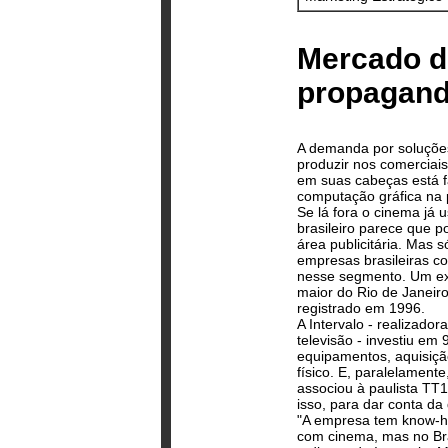
Mercado d
propagan
A demanda por soluções
produzir nos comerciai
em suas cabeças está f
computação gráfica na
Se lá fora o cinema já
brasileiro parece que po
área publicitária. Mas 
empresas brasileiras c
nesse segmento. Um exe
maior do Rio de Janeir
registrado em 1996.
A Intervalo - realizado
televisão - investiu em
equipamentos, aquisiçã
físico. E, paralelamente
associou à paulista TT
isso, para dar conta d
"A empresa tem know-ho
com cinema, mas no Bra