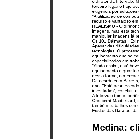
o diretor da Intervalo, 
terceiro lugar e hoje oc
exigência por soluções
"A utilização de comput
recurso é vantajoso em 
REALISMO -
O diretor 
imagens, mas esta tecn
manipular imagens já pr
Os 101 Dálmatas. "Exist
Apesar das dificuldade
tecnologias. O process
equipamento que se com
especializadas em trab
"Ainda assim, está hav
equipamento e quanto m
dessa forma, o mercad
De acordo com Barreto
ano. ''Está acontecendo
inventadas", concluiu o
A Intervalo tem experiê
Credicard Mastercard, 
também trabalhos como 
Festas das Baratas, da 
Medina: cl