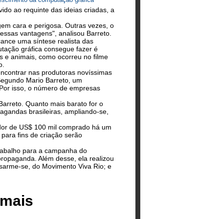
vido ao requinte das ideias criadas, a
gem cara e perigosa. Outras vezes, o
 essas vantagens", analisou Barreto.
cance uma síntese realista das
tação gráfica consegue fazer é
s e animais, como ocorreu no filme
o.
encontrar nas produtoras novíssimas
Segundo Mario Barreto, um
 Por isso, o número de empresas
Barreto. Quanto mais barato for o
agandas brasileiras, ampliando-se,
dor de US$ 100 mil comprado há um
para fins de criação serão
o trabalho para a campanha do
propaganda. Além desse, ela realizou
sarme-se, do Movimento Viva Rio; e
 mais