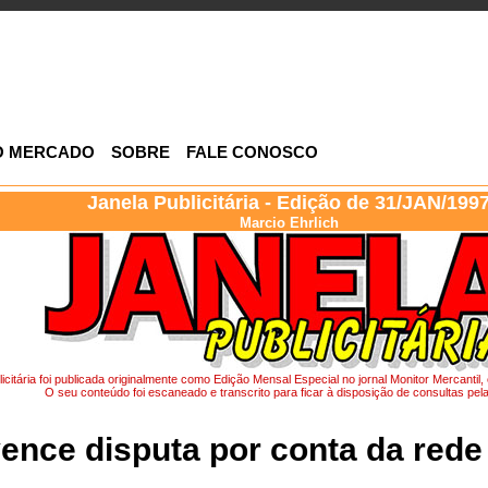
O MERCADO
SOBRE
FALE CONOSCO
Janela Publicitária - Edição de 31/JAN/199
Marcio Ehrlich
icitária foi publicada originalmente como Edição Mensal Especial no jornal Monitor Mercanti
O seu conteúdo foi escaneado e transcrito para ficar à disposição de consultas pela 
ence disputa por conta da rede