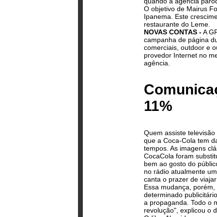
quando a agência paro
O objetivo de Mairus F
Ipanema. Este crescime
restaurante do Leme.
NOVAS CONTAS -
A GR
campanha de página dup
comerciais, outdoor e o
provedor Internet no m
agência.
Comunicaç
11%
Quem assiste televisão 
que a Coca-Cola tem d
tempos. As imagens cl
Coca­Cola foram substi
bem ao gosto do público
no rádio atualmente um
canta o prazer de viaj
Essa mudança, porém, 
determinado publicitári
a propaganda. Todo o 
revolução", explicou o 