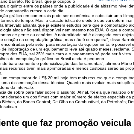
Mário Barreto. No Brasil, que já ocupou o
upa o quinto entre os países onde a publicidade é de altíssimo nível de
 de computação cresce a cada dia.
ação gráfica em comerciais pode ser econômica e substituir uma filma
termos de tempo. Mas, a característica do efeito é que vai determinar
da Intervalo adianta que já existem estudos para que a computação al
ologia ainda não está disponível nem mesmo nos EUA. O que a compu
ontas de gente ou cenários. A naturalidade só é alcançada com objeto
e criação na computação gráfica, mas não é corriqueira", disse Barret
s encontradas pelo setor para importação do equipamento, é possível 
o de importação de um equipamento leva até quatro meses, reclama. 
pre dos EUA, sai 25% mais caro e o pagamento só pode ser à vista.
alhos de computação gráfica no Brasil ainda é pequeno.
endo barateamento e potencialização das ferramentas", afirmou Mário 
ais recursos tiver, mais aprimoradas e menos custosas serão as prop
o.
, um computador de US$ 20 mil hoje tem mais recurso que o computa
 uma disseminação dessa técnica. Quanto mais evoluir, mais soluções 
 dono da Intervalo.
ncia de sobra para falar sobre o assunto. Afinal, foi ela que realizou 
considerado um dos filmes com maior número de efeitos especiais da 
Bichos, do Banco Central; De Olho no Combustível, da Petrobrás; De
Insetisan.
iente que faz promoção veicula