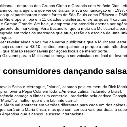
lticanal - empresa dos Grupos Globo e Garantia com Antônio Dias Lei
vanni como a agência que vai centralizar a sua comunicação em 1997,
 da qual participaram nomes fortes de São Paulo como F/Nazca e DM9
no Rio e opera hoje em 11 cidades brasileiras, entre as quais 4 capitai
a e Campo Grande. Até hoje, a empresa era atendida apenas por agên
 gerente de marketing, Vera Buzanello, que a meta da Multicanal a part
tegrada em todos os mercados que atua, razão da escolha de uma úni
rojeto.
er revelar ainda o volume da verba publicitária que a Multicanal estar
 seja superior a R$ 10 milhões, principalmente porque a rede não dis
, que ficarão responsáveis por ações locais de menor porte.
Giovanni para a Multicanal começa a ser veiculada no final de feverei
r consumidores dançando sals
ovela Salsa e Merengue, "Maria", cantado pelo ex-menudo Rick Martin
romover a Pepsi Cola em toda a América Latina, incluindo o Brasil.
gência começa a filmar um comercial, produzido pela carioca Conspi
"Maria", a mulher que é um labirinto carnal!
, a Maria vai aparecer em versões diferentes para cada um dos países 
é que será uma Maria única, mas que com certeza vale por duas: a sup
 Argentina que alcançou sucesso internacional.