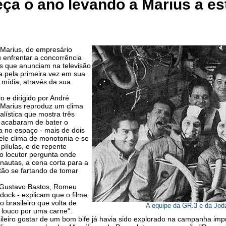
a o ano levando a Marius a es
Marius, do empresário
 enfrentar a concorrência
as que anunciam na televisão
 pela primeira vez em sua
a mídia, através da sua
o e dirigido por André
a Marius reproduz um clima
alística que mostra três
 acabaram de bater o
 no espaço - mais de dois
ele clima de monotonia e se
pílulas, e de repente
 locutor pergunta onde
nautas, a cena corta para a
tão se fartando de tomar
- Gustavo Bastos, Romeu
dock - explicam que o filme
o brasileiro que volta de
A equipe da GR.3 e da Jod
 louco por uma carne".
sileiro gostar de um bom bife já havia sido explorado na campanha im