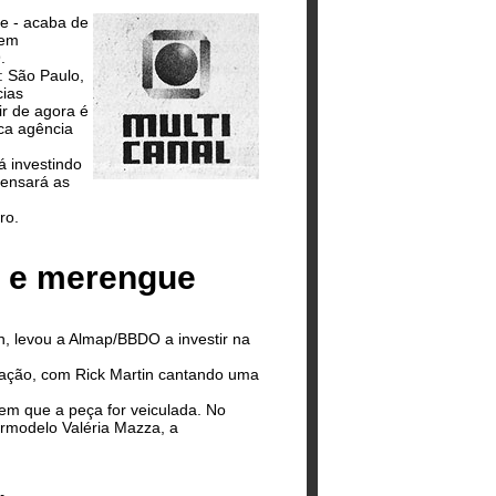
te - acaba de
 em
.
s: São Paulo,
cias
ir de agora é
ca agência
á investindo
pensará as
ro.
a e merengue
, levou a Almap/BBDO a investir na
ração, com Rick Martin cantando uma
em que a peça for veiculada. No
ermodelo Valéria Mazza, a