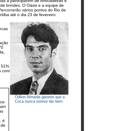
as a participarem de brincadeiras e
de brindes. O Oásis e a equipe de
Percorrerão vários pontos do Rio de
itiba até o dia 23 de fevereiro.
arcas
lação
70
da,
m 51%
ou com
Odilon Almeida garante que a
Coca nunca esteve tão bem.
ca-
lsen
as
, é
 de