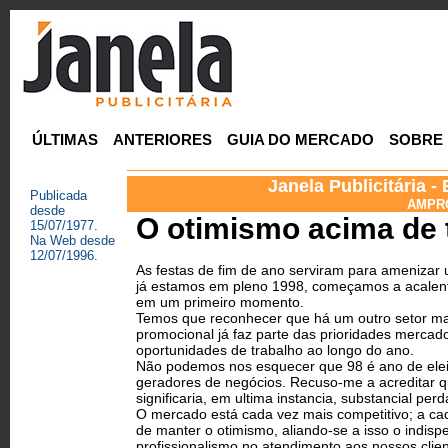
ÚLTIMAS
ANTERIORES
GUIA DO MERCADO
SOBRE
Janela Publicitária 
Publicada
AMPRO
desde
O otimismo acima de 
15/07/1977.
Na Web desde
12/07/1996.
As festas de fim de ano serviram para ameniza
já estamos em pleno 1998, começamos a acalent
em um primeiro momento.
Temos que reconhecer que há um outro setor mai
promocional já faz parte das prioridades mercad
oportunidades de trabalho ao longo do ano.
Não podemos nos esquecer que 98 é ano de eleiç
geradores de negócios. Recuso-me a acreditar qu
significaria, em ultima instancia, substancial pe
O mercado está cada vez mais competitivo; a c
de manter o otimismo, aliando-se a isso o indis
profissionalismo no atendimento aos nossos clien