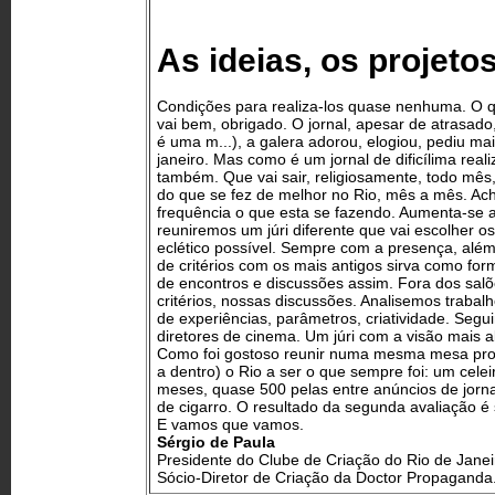
As ideias, os projeto
Condições para realiza-los quase nenhuma. O 
vai bem, obrigado. O jornal, apesar de atrasado
é uma m...), a galera adorou, elogiou, pediu m
janeiro. Mas como é um jornal de dificílima rea
também. Que vai sair, religiosamente, todo mês
do que se fez de melhor no Rio, mês a mês. Ac
frequência o que esta se fazendo. Aumenta-se a
reuniremos um júri diferente que vai escolher o
eclético possível. Sempre com a presença, além
de critérios com os mais antigos sirva como f
de encontros e discussões assim. Fora dos sal
critérios, nossas discussões. Analisemos traba
de experiências, parâmetros, criatividade. Segui
diretores de cinema. Um júri com a visão mais 
Como foi gostoso reunir numa mesma mesa profi
a dentro) o Rio a ser o que sempre foi: um cele
meses, quase 500 pelas entre anúncios de jornal
de cigarro. O resultado da segunda avaliação é 
E vamos que vamos.
Sérgio de Paula
Presidente do Clube de Criação do Rio de Janei
Sócio-Diretor de Criação da Doctor Propaganda