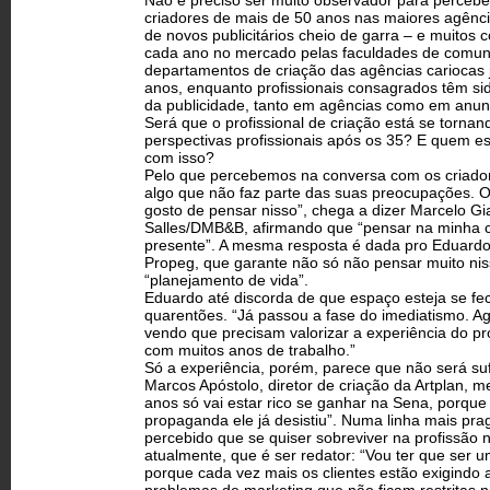
Não é preciso ser muito observador para percebe
criadores de mais de 50 anos nas maiores agên
de novos publicitários cheio de garra – e muitos 
cada ano no mercado pelas faculdades de comun
departamentos de criação das agências cariocas 
anos, enquanto profissionais consagrados têm si
da publicidade, tanto em agências como em anun
Será que o profissional de criação está se torna
perspectivas profissionais após os 35? E quem es
com isso?
Pelo que percebemos na conversa com os criadore
algo que não faz parte das suas preocupações. O 
gosto de pensar nisso”, chega a dizer Marcelo Gia
Salles/DMB&B, afirmando que “pensar na minha c
presente”. A mesma resposta é dada pro Eduardo 
Propeg, que garante não só não pensar muito ni
“planejamento de vida”.
Eduardo até discorda de que espaço esteja se fe
quarentões. “Já passou a fase do imediatismo. A
vendo que precisam valorizar a experiência do pr
com muitos anos de trabalho.”
Só a experiência, porém, parece que não será suf
Marcos Apóstolo, diretor de criação da Artplan, 
anos só vai estar rico se ganhar na Sena, porque
propaganda ele já desistiu”. Numa linha mais prag
percebido que se quiser sobreviver na profissão n
atualmente, que é ser redator: “Vou ter que ser
porque cada vez mais os clientes estão exigindo a