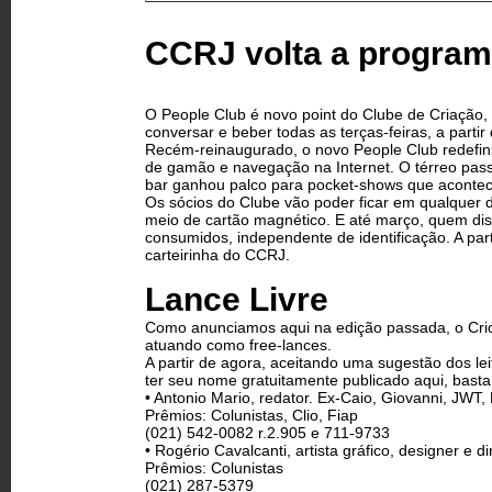
CCRJ volta a programa
O People Club é novo point do Clube de Criação, qu
conversar e beber todas as terças-feiras, a partir
Recém-reinaugurado, o novo People Club redefiniu
de gamão e navegação na Internet. O térreo pass
bar ganhou palco para pocket-shows que acontece
Os sócios do Clube vão poder ficar em qualquer d
meio de cartão magnético. E até março, quem dis
consumidos, independente de identificação. A pa
carteirinha do CCRJ.
Lance Livre
Como anunciamos aqui na edição passada, o Crio
atuando como free-lances.
A partir de agora, aceitando uma sugestão dos lei
ter seu nome gratuitamente publicado aqui, bast
• Antonio Mario, redator. Ex-Caio, Giovanni, JWT
Prêmios: Colunistas, Clio, Fiap
(021) 542-0082 r.2.905 e 711-9733
• Rogério Cavalcanti, artista gráfico, designer e 
Prêmios: Colunistas
(021) 287-5379