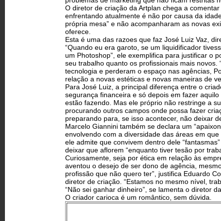
problemas de marketing que não ficam restritas 
O diretor de criação da Artplan chega a comentar
enfrentando atualmente é não por causa da idade
própria mesa” e não acompanharam as novas exig
oferece.
Esta é uma das razoes que faz José Luiz Vaz, di
“Quando eu era garoto, se um liquidificador tive
um Photoshop”, ele exemplifica para justificar o 
seu trabalho quanto os profissionais mais novos
tecnologia e perderam o espaço nas agências, Po
relação a novas estéticas e novas maneiras de ver
Para José Luiz, a principal diferença entre o cri
segurança financeira e só depois em fazer aquil
estão fazendo. Mas ele próprio não restringe a sua
procurando outros campos onde possa fazer criaç
preparando para, se isso acontecer, não deixar de
Marcelo Giannini também se declara um “apaixona
envolvendo com a diversidade das áreas em que 
ele admite que convivem dentro dele “fantasmas”
deixar que aflorem “enquanto tiver tesão por trab
Curiosamente, seja por ética em relação às empr
aventou o desejo de ser dono de agência, mesm
profissão que não quero ter”, justifica Eduardo
diretor de criação. “Estamos no mesmo nível, tr
“Não sei ganhar dinheiro”, se lamenta o diretor da
O criador carioca é um romântico, sem dúvida.