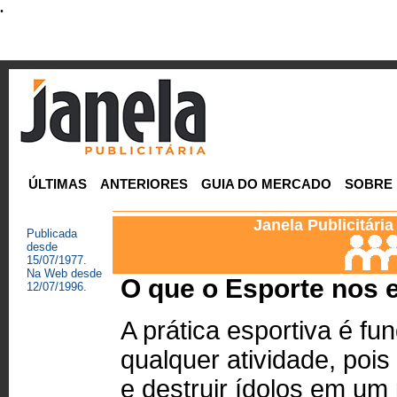
.
ÚLTIMAS
ANTERIORES
GUIA DO MERCADO
SOBRE
Janela Publicitári
Publicada
desde
15/07/1977.
Na Web desde
O que o Esporte nos 
12/07/1996.
A prática esportiva é f
qualquer atividade, pois
e destruir ídolos em u