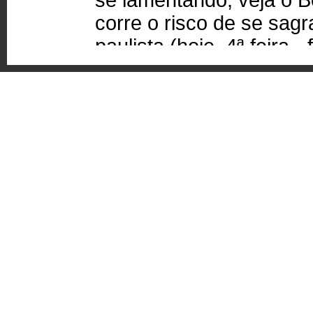
se lamentando, veja o B
corre o risco de se sag
paulista (hoje, 4ª feira 
resultado do jogo). Rea
Quem não sabe comprar
produzir em casa.
Estanilau Bezerra Féli
Coordenador de Evento