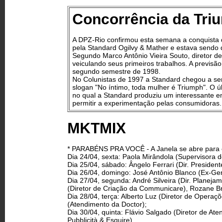
Concorrência da Triu
A DPZ-Rio confirmou esta semana a conquista d
pela Standard Ogilvy & Mather e estava sendo 
Segundo Marco Antônio Vieira Souto, diretor d
veiculando seus primeiros trabalhos. A previsã
segundo semestre de 1998.
No Colunistas de 1997 a Standard chegou a se
slogan "No íntimo, toda mulher é Triumph". O úl
no qual a Standard produziu um interessante e
permitir a experimentação pelas consumidoras.
MKTMIX
* PARABÉNS PRA VOCÊ - A Janela se abre para 
Dia 24/04, sexta: Paola Mirândola (Supervisora 
Dia 25/04, sábado: Ângelo Ferrari (Dir. Presiden
Dia 26/04, domingo: José Antônio Blanco (Ex-Ge
Dia 27/04, segunda: André Silveira (Dir. Planeja
(Diretor de Criação da Communicare), Rozane Br
Dia 28/04, terça: Alberto Luz (Diretor de Operaç
(Atendimento da Doctor);
Dia 30/04, quinta: Flávio Salgado (Diretor de At
Pubblicità & Esquire).