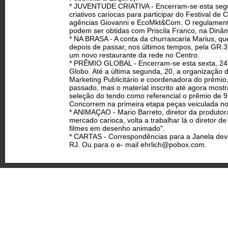
* JUVENTUDE CRIATIVA - Encerram-se esta segund
criativos cariocas para participar do Festival d
agências Giovanni e EcoMkt&Com. O regulamento 
podem ser obtidas com Priscila Franco, na Dinâ
* NA BRASA - A conta da churrascaria Marius, q
depois de passar, nos últimos tempos, pela GR.3
um novo restaurante da rede no Centro.
* PRÊMIO GLOBAL - Encerram-se esta sexta, 24 d
Globo. Até a última segunda, 20, a organização
Marketing Publicitário e coordenadora do prê
passado, mas o material inscrito até agora most
seleção do tendo como referencial o prêmio de 97
Concorrem na primeira etapa peças veiculada no
* ANIMAÇAO - Mario Barreto, diretor da produtora
mercado carioca, volta a trabalhar lá o diretor d
filmes em desenho animado".
* CARTAS - Correspondências para a Janela deve
RJ. Ou para o e- mail
ehrlich@pobox.com
.