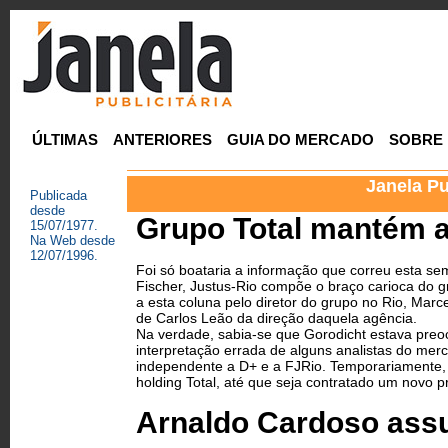
ÚLTIMAS
ANTERIORES
GUIA DO MERCADO
SOBRE
Janela Pu
Publicada
desde
Grupo Total mantém a
15/07/1977.
Na Web desde
12/07/1996.
Foi só boataria a informação que correu esta se
Fischer, Justus-Rio compõe o braço carioca do g
a esta coluna pelo diretor do grupo no Rio, Mar
de Carlos Leão da direção daquela agência.
Na verdade, sabia-se que Gorodicht estava preo
interpretação errada de alguns analistas do me
independente a D+ e a FJ­Rio. Temporariamente, 
holding Total, até que seja contratado um novo pr
Arnaldo Cardoso assu