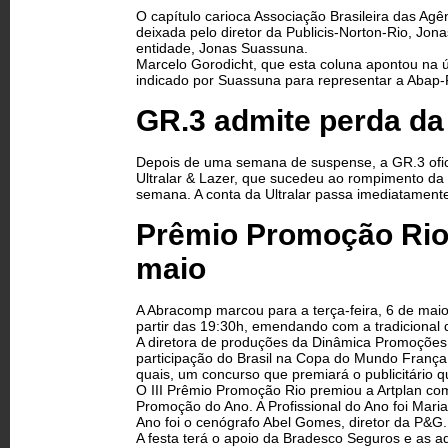
O capítulo carioca Associação Brasileira das Ag
deixada pelo diretor da Publicis-Norton-Rio, Jo
entidade, Jonas Suassuna.
Marcelo Gorodicht, que esta coluna apontou na
indicado por Suassuna para representar a Abap-
GR.3 admite perda da U
Depois de uma semana de suspense, a GR.3 oficia
Ultralar & Lazer, que sucedeu ao rompimento da
semana. A conta da Ultralar passa imediatament
Prêmio Promoção Rio 
maio
A Abracomp marcou para a terça-feira, 6 de maio
partir das 19:30h, emendando com a tradicional 
A diretora de produções da Dinâmica Promoções,
participação do Brasil na Copa do Mundo França 9
quais, um concurso que premiará o publicitário 
O III Prêmio Promoção Rio premiou a Artplan co
Promoção do Ano. A Profissional do Ano foi Mari
Ano foi o cenógrafo Abel Gomes, diretor da P&G.
A festa terá o apoio da Bradesco Seguros e as a