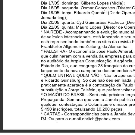
Dia 17/05, domingo: Gilberto Lopes (Mídia);
Dia 18/05, segunda: Osmar Gonçalves (Diretor 
Dia 19/05, terça: Eduardo Quente! (Dir.de Operaç
Jomarketing);
Dia 20/05, quarta: Cyd Guimarães Pacheco (Dire
Dia 21/05, quinta: Mauro Lopes (Diretor de Oper
* NA REDE - Acompanhando a evolução mundial da
de veículos internacionais, está lançando o seu 
está representando também os sites da revista F
Frankfurter Allgemeine Zeitung, da Alemanha.
* PALESTRA - O economista José Paulo Amaral, r
que culminaram com a venda da empresa para o G
no auditório da Artplan Comunicação. A agência
Estado do Rio, que congrega 28 franquias do cur
lançamento da nova campanha dos amendoins Agtal
* QUEM ENTRA E QUEM NÃO - Não foi apenas boa
e Ricardo Guinsburg. Só que não deu em nada, p
praticamente acertada é a contratação de Paulo
substituição a Jorge Falsfein, que prefere voltar
* O MAIOR DO BRASIL - Será esta próxima terça­
Propaganda. Semana que vem a Janela publica o
qualquer contestação, o Colunistas é o maior prê
5.490 inscrições, totalizando 10.200 peças.
* CARTAS - Correspondências para a Janela deve
RJ. Ou para o e-mail
ehrlich@pobox.com
.