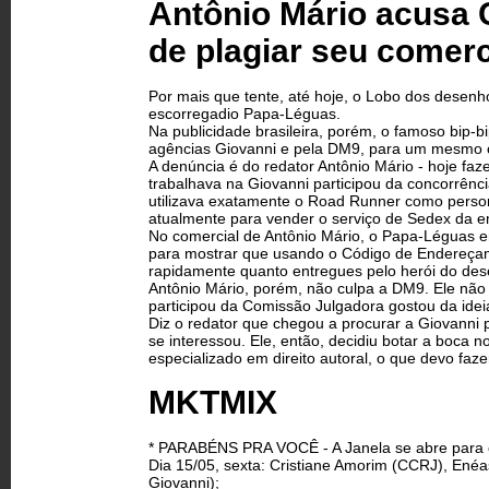
Antônio Mário acusa 
de plagiar seu comerc
Por mais que tente, até hoje, o Lobo dos desen
escorregadio Papa-Léguas.
Na publicidade brasileira, porém, o famoso bip
agências Giovanni e pela DM9, para um mesmo cli
A denúncia é do redator Antônio Mário - hoje fa
trabalhava na Giovanni participou da concorrênc
utilizava exatamente o Road Runner como person
atualmente para vender o serviço de Sedex da 
No comercial de Antônio Mário, o Papa-Léguas e
para mostrar que usando o Código de Endereçam
rapidamente quanto entregues pelo herói do de
Antônio Mário, porém, não culpa a DM9. Ele não
participou da Comissão Julgadora gostou da ideia
Diz o redator que chegou a procurar a Giovanni 
se interessou. Ele, então, decidiu botar a boca
especializado em direito autoral, o que devo faze
MKTMIX
* PARABÉNS PRA VOCÊ - A Janela se abre para 
Dia 15/05, sexta: Cristiane Amorim (CCRJ), Ené
Giovanni);