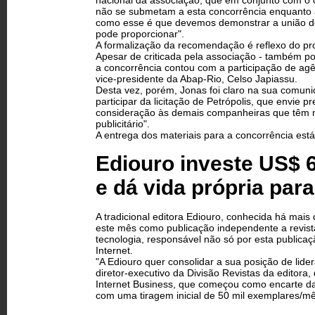
nacional da associação, que em conjunto com o 
não se submetam a esta concorrência enquanto 
como esse é que devemos demonstrar a união d
pode proporcionar".
A formalização da recomendação é reflexo do pr
Apesar de criticada pela associação - também po
a concorrência contou com a participação de agê
vice-presidente da Abap-Rio, Celso Japiassu.
Desta vez, porém, Jonas foi claro na sua comuni
participar da licitação de Petrópolis, que envie
consideração às demais companheiras que têm na 
publicitário".
A entrega dos materiais para a concorrência est
Ediouro investe US$ 
e dá vida própria par
A tradicional editora Ediouro, conhecida há mais
este mês como publicação independente a revist
tecnologia, responsável não só por esta publicaç
Internet.
"A Ediouro quer consolidar a sua posição de lider
diretor-executivo da Divisão Revistas da editora,
Internet Business, que começou como encarte daq
com uma tiragem inicial de 50 mil exemplares/mê