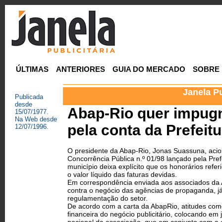
ÚLTIMAS
ANTERIORES
GUIA DO MERCADO
SOBRE
Janela Pu
Publicada
desde
Abap-Rio quer impug
15/07/1977.
Na Web desde
pela conta da Prefeitu
12/07/1996.
O presidente da Abap-Rio, Jonas Suassuna, acio
Concorrência Pública n.º 01/98 lançado pela Pref
município deixa explícito que os honorários refe
o valor líquido das faturas devidas.
Em correspondência enviada aos associados da
contra o negócio das agências de propaganda, já
regulamentação do setor.
De acordo com a carta da Abap­Rio, atitudes com
financeira do negócio publicitário, colocando em j