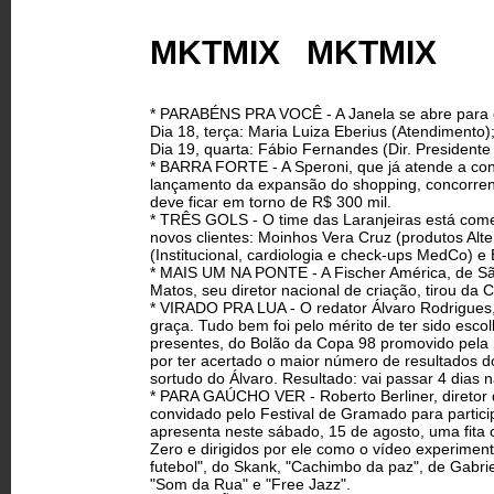
MKTMIX MKTMIX
* PARABÉNS PRA VOCÊ - A Janela se abre para 
Dia 18, terça: Maria Luiza Eberius (Atendimento)
Dia 19, quarta: Fábio Fernandes (Dir. President
* BARRA FORTE - A Speroni, que já atende a con
lançamento da expansão do shopping, concorrend
deve ficar em torno de R$ 300 mil.
* TRÊS GOLS - O time das Laranjeiras está come
novos clientes: Moinhos Vera Cruz (produtos Alt
(Institucional, cardiologia e check-ups MedCo) 
* MAIS UM NA PONTE - A Fischer América, de São
Matos, seu diretor nacional de criação, tirou da
* VIRADO PRA LUA - O redator Álvaro Rodrigues, 
graça. Tudo bem foi pelo mérito de ter sido escol
presentes, do Bolão da Copa 98 promovido pela r
por ter acertado o maior número de resultados do
sortudo do Álvaro. Resultado: vai passar 4 dias
* PARA GAÚCHO VER - Roberto Berliner, diretor d
convidado pelo Festival de Gramado para partic
apresenta neste sábado, 15 de agosto, uma fita
Zero e dirigidos por ele como o vídeo experiment
futebol", do Skank, "Cachimbo da paz", de Gabr
"Som da Rua" e "Free Jazz".