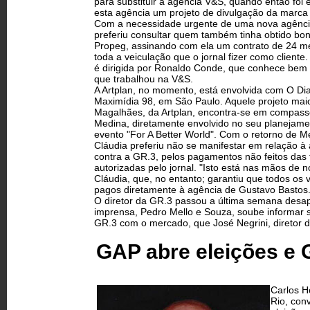
para substituir a agência V&S, quando então foi 
esta agência um projeto de divulgação da marca
Com a necessidade urgente de uma nova agência,
preferiu consultar quem também tinha obtido bon
Propeg, assinando com ela um contrato de 24 me
toda a veiculação que o jornal fizer como client
é dirigida por Ronaldo Conde, que conhece bem o
que trabalhou na V&S.
A Artplan, no momento, está envolvida com O Dia
Maximídia 98, em São Paulo. Aquele projeto maio
Magalhães, da Artplan, encontra-se em compas
Medina, diretamente envolvido no seu planejam
evento "For A Better World". Com o retorno de M
Cláudia preferiu não se manifestar em relação à
contra a GR.3, pelos pagamentos não feitos das f
autorizadas pelo jornal. "Isto está nas mãos de n
Cláudia, que, no entanto; garantiu que todos os 
pagos diretamente à agência de Gustavo Bastos
O diretor da GR.3 passou a última semana des
imprensa, Pedro Mello e Souza, soube informar se
GR.3 com o mercado, que José Negrini, diretor
GAP abre eleições e 
Carlos H
Rio, con