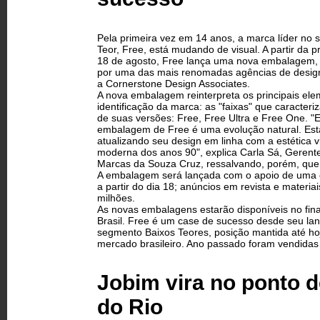
Pela primeira vez em 14 anos, a marca líder no
Teor, Free, está mudando de visual. A partir da p
18 de agosto, Free lança uma nova embalagem,
por uma das mais renomadas agências de desig
a Cornerstone Design Associates.
A nova embalagem reinterpreta os principais el
identificação da marca: as "faixas" que caracte
de suas versões: Free, Free Ultra e Free One. 
embalagem de Free é uma evolução natural. Es
atualizando seu design em linha com a estética v
moderna dos anos 90", explica Carla Sá, Gerent
Marcas da Souza Cruz, ressalvando, porém, que 
A embalagem será lançada com o apoio de uma c
a partir do dia 18; anúncios em revista e materi
milhões.
As novas embalagens estarão disponíveis no final
Brasil. Free é um case de sucesso desde seu la
segmento Baixos Teores, posição mantida até h
mercado brasileiro. Ano passado foram vendidas 
Jobim vira no ponto 
do Rio