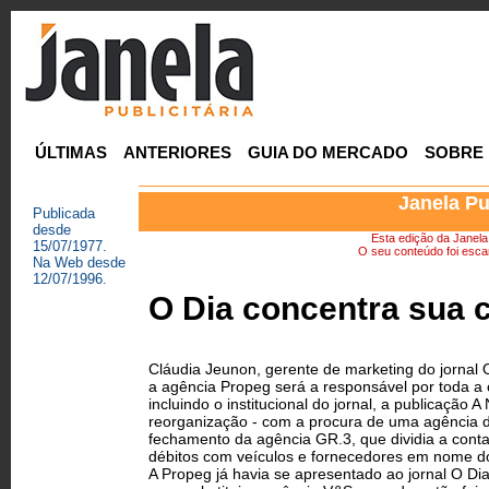
ÚLTIMAS
ANTERIORES
GUIA DO MERCADO
SOBRE
Janela Pu
Publicada
desde
Esta edição da Janela P
15/07/1977.
O seu conteúdo foi escan
Na Web desde
12/07/1996.
O Dia concentra sua 
Cláudia Jeunon, gerente de marketing do jornal O
a agência Propeg será a responsável por toda a c
incluindo o institucional do jornal, a publicação 
reorganização - com a procura de uma agência de
fechamento da agência GR.3, que dividia a conta
débitos com veículos e fornecedores em nome do
A Propeg já havia se apresentado ao jornal O Dia