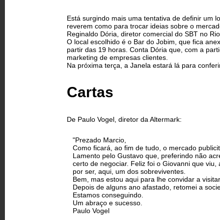
Está surgindo mais uma tentativa de definir um l
reverem como para trocar ideias sobre o mercado.
Reginaldo Dória, diretor comercial do SBT no R
O local escolhido é o Bar do Jobim, que fica ane
partir das 19 horas. Conta Dória que, com a par
marketing de empresas clientes.
Na próxima terça, a Janela estará lá para conferir
Cartas
De Paulo Vogel, diretor da Altermark:
"Prezado Marcio,
Como ficará, ao fim de tudo, o mercado publici
Lamento pelo Gustavo que, preferindo não ac
certo de negociar. Feliz foi o Giovanni que viu,
por ser, aqui, um dos sobreviventes.
Bem, mas estou aqui para lhe convidar a visi
Depois de alguns ano afastado, retomei a soci
Estamos conseguindo.
Um abraço e sucesso.
Paulo Vogel