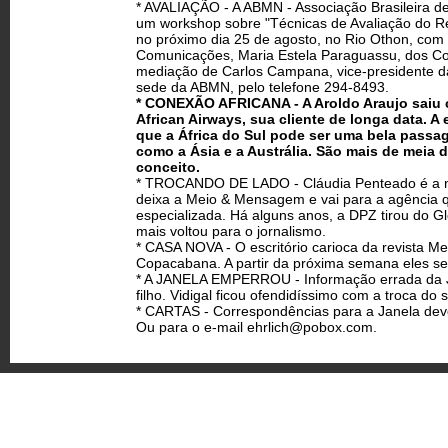
* AVALIAÇÃO - A ABMN - Associação Brasileira 
um workshop sobre "Técnicas de Avaliação do R
no próximo dia 25 de agosto, no Rio Othon, com
Comunicações, Maria Estela Paraguassu, dos Co
mediação de Carlos Campana, vice-presidente da
sede da ABMN, pelo telefone 294-8493.
* CONEXÃO AFRICANA - A Aroldo Araujo saiu
African Airways, sua cliente de longa data. A
que a África do Sul pode ser uma bela passa
como a Ásia e a Austrália. São mais de meia 
conceito.
* TROCANDO DE LADO - Cláudia Penteado é a n
deixa a Meio & Mensagem e vai para a agência q
especializada. Há alguns anos, a DPZ tirou do G
mais voltou para o jornalismo.
* CASA NOVA - O escritório carioca da revista 
Copacabana. A partir da próxima semana eles se 
* A JANELA EMPERROU - Informação errada da Jan
filho. Vidigal ficou ofendidíssimo com a troca do 
* CARTAS - Correspondências para a Janela deve
Ou para o e-mail
ehrlich@pobox.com
.