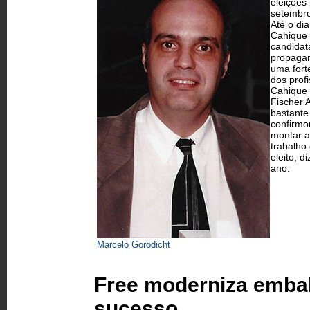
eleições
setembro
Até o di
Cahique 
candidat
propagan
uma fort
dos profi
Cahique 
Fischer 
bastante
confirmo
montar a
trabalho
eleito, 
ano.
Marcelo Gorodicht
Free moderniza emba
sucesso