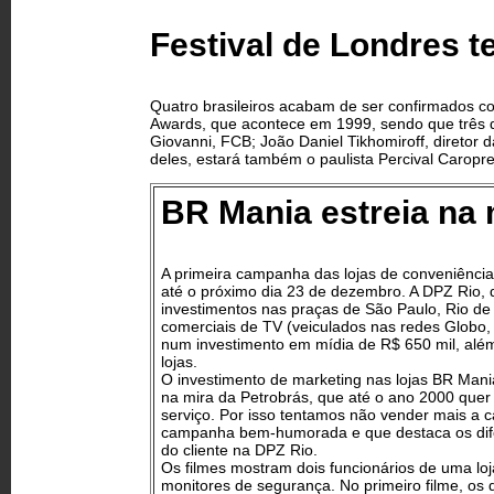
Festival de Londres t
Quatro brasileiros acabam de ser confirmados co
Awards, que acontece em 1999, sendo que três del
Giovanni, FCB; João Daniel Tikhomiroff, diretor d
deles, estará também o paulista Percival Caropr
BR Mania estreia na 
A primeira campanha das lojas de conveniência d
até o próximo dia 23 de dezembro. A DPZ Rio, 
investimentos nas praças de São Paulo, Rio de 
comerciais de TV (veiculados nas redes Globo, 
num investimento em mídia de R$ 650 mil, além
lojas.
O investimento de marketing nas lojas BR Man
na mira da Petrobrás, que até o ano 2000 quer 
serviço. Por isso tentamos não vender mais a 
campanha bem-humorada e que destaca os dife
do cliente na DPZ Rio.
Os filmes mostram dois funcionários de uma lo
monitores de segurança. No primeiro filme, o