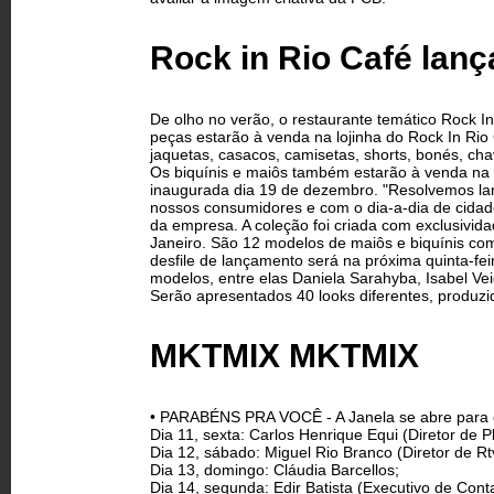
Rock in Rio Café lanç
De olho no verão, o restaurante temático Rock I
peças estarão à venda na lojinha do Rock In Rio
jaquetas, casacos, camisetas, shorts, bonés, cha
Os biquínis e maiôs também estarão à venda na lo
inaugurada dia 19 de dezembro. "Resolvemos lanç
nossos consumidores e com o dia-a-dia de cidade
da empresa. A coleção foi criada com exclusividad
Janeiro. São 12 modelos de maiôs e biquínis com 
desfile de lançamento será na próxima quinta-fei
modelos, entre elas Daniela Sarahyba, Isabel Ve
Serão apresentados 40 looks diferentes, produzi
MKTMIX MKTMIX
• PARABÉNS PRA VOCÊ - A Janela se abre para 
Dia 11, sexta: Carlos Henrique Equi (Diretor de P
Dia 12, sábado: Miguel Rio Branco (Diretor de Rt
Dia 13, domingo: Cláudia Barcellos;
Dia 14, segunda: Edir Batista (Executivo de Cont