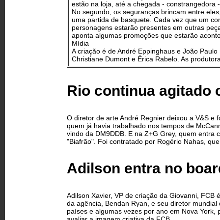
estão na loja, até a chegada - constrangedora
No segundo, os seguranças brincam entre eles
uma partida de basquete. Cada vez que um con
personagens estarão presentes em outras peças
aponta algumas promoções que estarão acontec
Mídia
A criação é de André Eppinghaus e João Paulo 
Christiane Dumont e Érica Rabelo. As produtor
Rio continua agitado 
O diretor de arte André Regnier deixou a V&S e 
quem já havia trabalhado nos tempos de McCann. 
vindo da DM9DDB. E na Z+G Grey, quem entra co
"Biafrão". Foi contratado por Rogério Nahas, qu
Adilson entra no boa
Adilson Xavier, VP de criação da Giovanni, FCB
da agência, Bendan Ryan, e seu diretor mundial
países e algumas vezes por ano em Nova York, p
avaliar a imagem criativa da FCB.