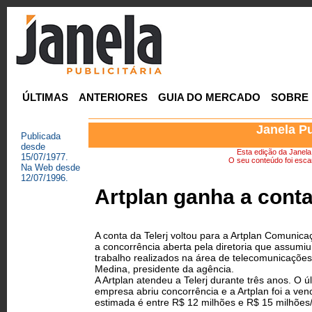
ÚLTIMAS
ANTERIORES
GUIA DO MERCADO
SOBRE
Janela Pu
Publicada
desde
Esta edição da Janela P
15/07/1977.
O seu conteúdo foi escan
Na Web desde
12/07/1996.
Artplan ganha a conta
A conta da Telerj voltou para a Artplan Comunic
a concorrência aberta pela diretoria que assumiu
trabalho realizados na área de telecomunicações,
Medina, presidente da agência.
A Artplan atendeu a Telerj durante três anos. O
empresa abriu concorrência e a Artplan foi a ven
estimada é entre R$ 12 milhões e R$ 15 milhões