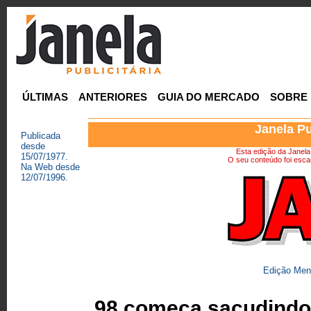
ÚLTIMAS
ANTERIORES
GUIA DO MERCADO
SOBRE
Janela Pu
Publicada
desde
Esta edição da Janela P
15/07/1977.
O seu conteúdo foi escan
Na Web desde
12/07/1996.
Edição Mens
98 começa sacudindo 