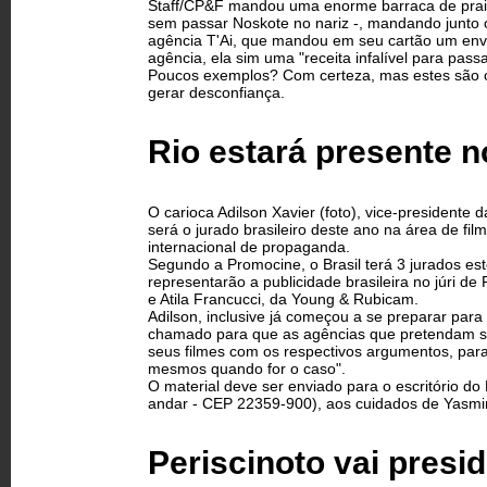
Staff/CP&F mandou uma enorme barraca de praia 
sem passar Noskote no nariz -, mandando junto 
agência T'Ai, que mandou em seu cartão um enve
agência, ela sim uma "receita infalível para pass
Poucos exemplos? Com certeza, mas estes são os
gerar desconfiança.
Rio estará presente n
O carioca Adilson Xavier (foto), vice-presidente
será o jurado brasileiro deste ano na área de fi
internacional de propaganda.
Segundo a Promocine, o Brasil terá 3 jurados es
representarão a publicidade brasileira no júri 
e Atila Francucci, da Young & Rubicam.
Adilson, inclusive já começou a se preparar para
chamado para que as agências que pretendam s
seus filmes com os respectivos argumentos, par
mesmos quando for o caso".
O material deve ser enviado para o escritório do
andar - CEP 22359-900), aos cuidados de Yasmin
Periscinoto vai presi