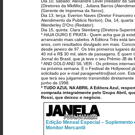
Dia 10, sábado: Alexandre Level (Redator da S
(Diretores da MktMix) , Juliana Barros (Atendim
(Gerente de Imprensa da Xerox);
Dia 13, terça: Everton Naves (Diretor Financeiro 
Atendimento da Publicis Norton); Dia, 14, quarta
Wanderley D'Oro (Redator);
Dia 15, quinta: Clara Steinberg (Diretora-Superi
* HAJA OURO E PRATA - Quem acha gue já exist
arrancando mais cabelos. A Editora Três está l
anos, com resultados divulgado em maio. Concor
desde janeiro de 97. Os três primeiros lugares d
40 mil e R$ 30 mil, além de passagens. E quem 
Jornal do Brasil, que já teve o seu Prêmio JB de
* AND GOLD AND SIL VER - Os prêmios internaci
na próxima semana. E o Festival de Hollywood já 
solicitado por e-mail
paragenehtrs@aol.com
. Est
que terá seu julgamento transmitido diretamente 
junho de 1998.
* TUDO AZUL NA ABRIL­ A Editora Azul, respon
comprada integralmente pelo Grupo Abril, qu
Rossi, que deixou o negócio.
Edição Mensal Especial – Suplemento
Monitor Mercantil