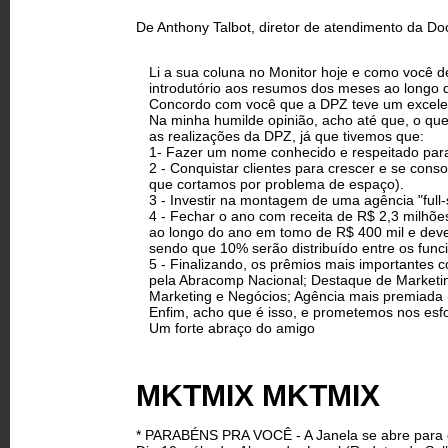
De Anthony Talbot, diretor de atendimento da Doc
Li a sua coluna no Monitor hoje e como você de
introdutório aos resumos dos meses ao longo 
Concordo com você que a DPZ teve um excelent
Na minha humilde opinião, acho até que, o que
as realizações da DPZ, já que tivemos que:
1- Fazer um nome conhecido e respeitado para c
2 - Conquistar clientes para crescer e se cons
que cortamos por problema de espaço).
3 - Investir na montagem de uma agência "full-
4 - Fechar o ano com receita de R$ 2,3 milhõe
ao longo do ano em tomo de R$ 400 mil e deve
sendo que 10% serão distribuído entre os funci
5 - Finalizando, os prêmios mais importantes
pela Abracomp Nacional; Destaque de Marketi
Marketing e Negócios; Agência mais premiada 
Enfim, acho que é isso, e prometemos nos esfo
Um forte abraço do amigo
MKTMIX MKTMIX
* PARABÉNS PRA VOCÊ - A Janela se abre para 