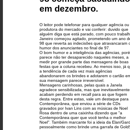
em dezembro.
O leitor pode telefonar para qualquer agência ou
produtora do mercado e vai conferir: duvido que
alguém diga que está parado, com pouco trabalh
Janeiro começou agitado, prometendo um ano d
98 que reverta as indecisões que atravancaram 
humor dos anunciantes no final de 97.
O bom humor e a inteligência das agências, por
parece não ter desaparecido naqueles meses, a
medir por grande parte das mensagens de boas
festas que a coluna recebeu. Ao menos isso, já 
a tendência de cada vez mais agências
abandonarem os brindes e adotarem o cartão e
sua mensagem parece irreversível.
Mensagens carinhosas, pelas quais a Janela
agradece sensibilizada, mas que inevitavelmente
acabam perdendo em recall para as que fogem
desta regra. Entre estas, vale um destaque para
Contemporânea, que enviou a série de CDs
gravados por Ivan Lins com as músicas de Noel
Rosa dentro de uma caixinha dizendo que "a
Contemporânea quer que você tenha o melhor
Noel". Também marcante foi a ideia da Elan/Ga
pessoalmente como brinde uma garrafa de GoldSc