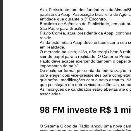
Alex Periscinoto, um dos fundadores da Almap/BB
paulista da Abap- Associação Brasileira de Agênc
entidade que durante o 3º Encontro.
Brasileiro de Agências de Publicidade, em outubro
São Paulo para Brasília.
Flávio Corrêa, atual presidente da Abap, contin
reside.
Ainda este mês a Abap deve estabelecer a sua se
em realidade.
O mercado paulista; aliás, não reagiu bem à ret
sair do papel para a realidade. O Caderno Prop
Paulo deve acabar exercendo também o papel de
importantes do país".
De qualquer forma, por conta da federalização, n
para eleger dois vice-presidentes para completar 
que sofreu modificações com o novo estatuto. 
que já estejam em outras vice­presidências, com
As inscrições de candidatos estão abertas até o 
associadas.
98 FM investe R$ 1 mi
O Sistema Globo de Rádio lançou uma nova campa
esse ano prepara-se para capitalizar a coincidên