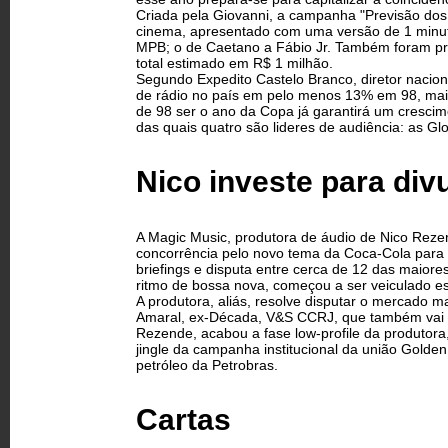
Criada pela Giovanni, a campanha "Previsão dos A
cinema, apresentado com uma versão de 1 minuto
MPB; o de Caetano a Fábio Jr. Também foram pro
total estimado em R$ 1 milhão.
Segundo Expedito Castelo Branco, diretor nacio
de rádio no país em pelo menos 13% em 98, mais
de 98 ser o ano da Copa já garantirá um cresci
das quais quatro são lideres de audiência: as G
Nico investe para di
A Magic Music, produtora de áudio de Nico Reze
concorrência pelo novo tema da Coca-Cola par
briefings e disputa entre cerca de 12 das maior
ritmo de bossa nova, começou a ser veiculado 
A produtora, aliás, resolve disputar o mercado 
Amaral, ex-Década, V&S CCRJ, que também vai c
Rezende, acabou a fase low-profile da produtora
jingle da campanha institucional da união Golde
petróleo da Petrobras.
Cartas